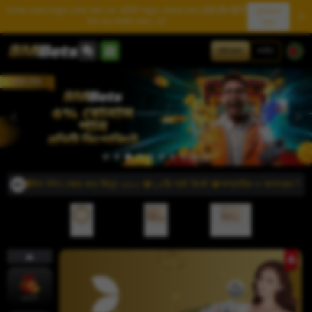
আপনার একজন বন্ধুকে রেফার করুন এবং প্রতিটি বন্ধুকে রেফারের জন্য 500.00 BDT
মুক্তকরণ
টাকা করে উপার্জন করুন। 💥
করুন
সাইনআপ
লগইন
া 🎁বিগ উইন শেয়ার করে জিতুন ২৫০০ 💎১.৫% স্লট রিবেট 💎সাপ্তাহিক ও আপগ্রেড VIP ব
রেফারেল
ডিপোজিট
উত্তোলন করুন
জ্যাকপট