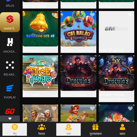
Book of Futuria
Burning Ice
Burning Ice 10
SPLUS
SMARTSOFT
Burning Ice 40
Cai Balao Cappadocia
Coins Of Atlantis
HACKSAWGAMING
RELAXGAMING
Dice Jungle
Dracula's Fortune
Dracula's Fortune
EVOPLAY
Halloween Edition
PLAYNGO
मेनु
रेफरल
जमा
पुरस्कारहरू
खाता