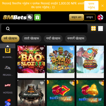
मित्रलाई सिफारिस गर्नुहोस र प्रत्येक मित्रलाई तपाईंले 1,800.00 NPR असली
प्राप्त
FASTSPIN
शेष प्राप्त गर्नुहोस्। 💥
गर्नुहोस्
साइन अप
लगइन
PLAYSTARGAMING
सबै खेलहरू
तातो खेलहरू
नयाँ खेलहरू
मनपर्ने खेलहरू
BOOONGO
BGAMING-SLOT
PEGASUS-SLOT
Bao Slot 5X
Boka Jamba 10
Book Of Bonanza
HOTDOG