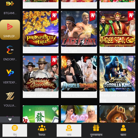
Cai Shen Dao
Fantasy Goddess
Golden Chicken
BTGAMING
SIMPLEPLAY
Prosperity Tree
Cage Fight
Three Star God
ENDORPHINA
VERTEXPLAY
Shanghai Godfather
Angels & Demons
Beauty and Gorilla
King
YOULIANGAMING
UUSLOT
मेनु
रेफरल
जमा
पुरस्कारहरू
खाता