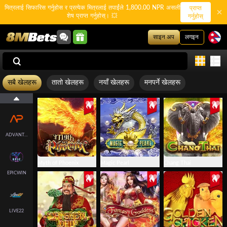
मित्रलाई सिफारिस गर्नुहोस र प्रत्येक मित्रलाई तपाईंले 1,800.00 NPR असली
प्राप्त
शेष प्राप्त गर्नुहोस्। 💥
गर्नुहोस्
VPLUS
साइन अप
लगइन
POP
सबै खेलहरू
तातो खेलहरू
नयाँ खेलहरू
मनपर्ने खेलहरू
5G
ADVANTPLAY
Myth of Phoenix
Magic Pearl
Chang Thai
EPICWIN
LIVE22