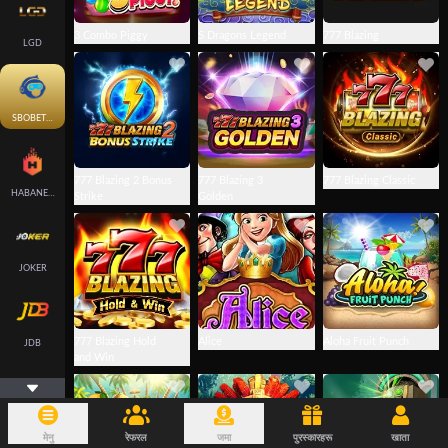
3 Combo Piggy
5 Dragons Legend
777 Blazing
LGD
SBOBETFUNKY
777 Blazing 2 Bonus
777 Blazing 3
777 Blazing Classic
HABANERO
Strike
Golden
JOKER
777 Blazing Hold
Alice
Aloha Fruit Punch
JDB
and Win
NAGA
मेनु
रेफरल
जमा
पुरस्कारहरू
खाता