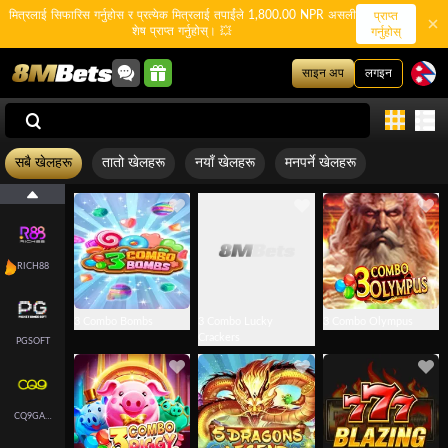
मित्रलाई सिफारिस गर्नुहोस र प्रत्येक मित्रलाई तपाईंले 1,800.00 NPR असली
प्राप्त
शेष प्राप्त गर्नुहोस्। 💥
गर्नुहोस्
JILI
साइन अप
लगइन
PRAGMATICPLAY
सबै खेलहरू
तातो खेलहरू
नयाँ खेलहरू
मनपर्ने खेलहरू
VAGAMING
RICH88
3 Combo Bombs
3 Combo Lucky
3 Combo Olympus
Crackers
PGSOFT
CQ9GAMING